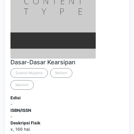
Dasar-Dasar Kearsipan
Sularso Mulyono
Muhsin
Marimin
Edisi
-
ISBN/ISSN
-
Deskripsi Fisik
x, 166 hal.