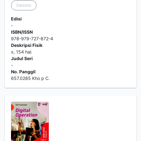
Darsono
Edisi
-
ISBN/ISSN
978-979-727-872-4
Deskripsi Fisik
x, 154 hal.
Judul Seri
-
No. Panggil
657.0285 Kho p C.