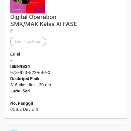
Digital Operation
SMK/MAK Kelas XI FASE
F
Devi Puspitasari
Edisi
-
ISBN/ISSN
978-623-522-646-0
Deskripsi Fisik
316 hlm.; Ilus.; 20 cm.
Judul Seri
-
No. Panggil
658.8 Dev d II