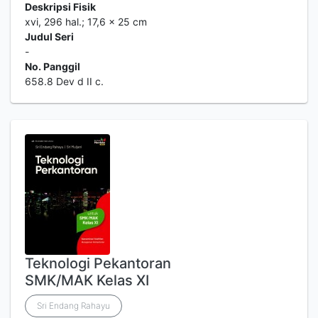
Deskripsi Fisik
xvi, 296 hal.; 17,6 x 25 cm
Judul Seri
-
No. Panggil
658.8 Dev d II c.
Teknologi Pekantoran
SMK/MAK Kelas XI
Sri Endang Rahayu