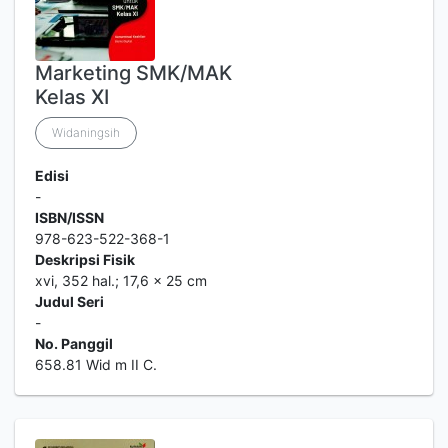
Marketing SMK/MAK
Kelas XI
Widaningsih
Edisi
-
ISBN/ISSN
978-623-522-368-1
Deskripsi Fisik
xvi, 352 hal.; 17,6 x 25 cm
Judul Seri
-
No. Panggil
658.81 Wid m II C.