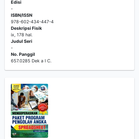
Edisi
-
ISBN/ISSN
978-602-434-447-4
Deskripsi Fisik
ix, 178 hal.
Judul Seri
-
No. Panggil
657.0285 Dek a I C.