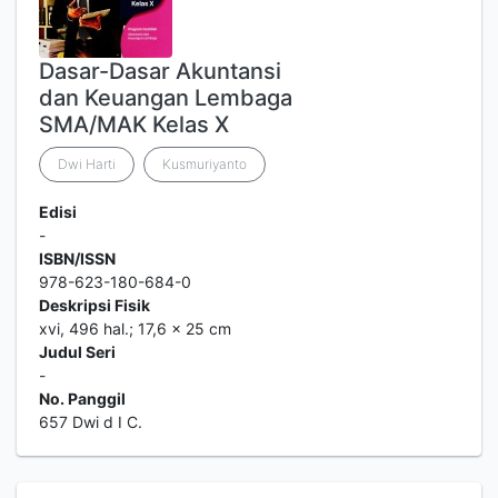
Dasar-Dasar Akuntansi
dan Keuangan Lembaga
SMA/MAK Kelas X
Dwi Harti
Kusmuriyanto
Edisi
-
ISBN/ISSN
978-623-180-684-0
Deskripsi Fisik
xvi, 496 hal.; 17,6 x 25 cm
Judul Seri
-
No. Panggil
657 Dwi d I C.