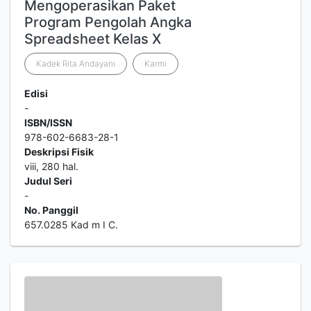
Mengoperasikan Paket
Program Pengolah Angka
Spreadsheet Kelas X
Kadek Rita Andayani
Karmi
Edisi
-
ISBN/ISSN
978-602-6683-28-1
Deskripsi Fisik
viii, 280 hal.
Judul Seri
-
No. Panggil
657.0285 Kad m I C.