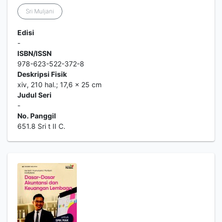
Sri Muljani
Edisi
-
ISBN/ISSN
978-623-522-372-8
Deskripsi Fisik
xiv, 210 hal.; 17,6 x 25 cm
Judul Seri
-
No. Panggil
651.8 Sri t II C.