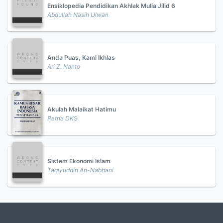
Ensiklopedia Pendidikan Akhlak Mulia Jilid 6
Abdullah Nasih Ulwan
Anda Puas, Kami Ikhlas
Ari Z. Nanto
Akulah Malaikat Hatimu
Ratna DKS
Sistem Ekonomi Islam
Taqiyuddin An-Nabhani