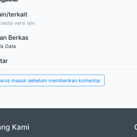
ain/terkait
sedia versi lain
an Berkas
da Data
tar
arus masuk sebelum memberikan komentar
ang Kami