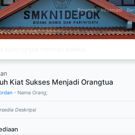
Beranda
Informasi
Ber
an
uh Kiat Sukses Menjadi Orangtua
ordan
- Nama Orang;
rsedia Deskripsi
ediaan