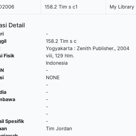
D2006
158.2 Tim s c1
My Library
si Detail
ri
-
gil
158.2 Tim s c
t
Yogyakarta
:
Zenith Publisher
.,
2004
i Fisik
viii, 129 hlm.
Indonesia
SN
-
si
NONE
-
dia
-
embawa
-
-
-
il Spesifik
-
aan
Tim Jordan
ngjawab