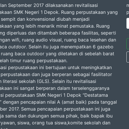
lan September 2017 dilaksanakan revitalisasi
m
akaan SMK Negeri 1 Depok. Ruang perpustakaan yang
p
 sempit dan konvensional diubah menjadi
akaan yang lebih menarik minat pemustaka. Ruang
ng diperluas dan ditambah beberapa fasilitas, seperti
gan wifi, ruang audio visual, ruang baca lesehan dan
baca
outdoor
. Selain itu juga menempatkan 6 gazebo
 ruang baca outdoor yang diletakan di sebelah barat
elah timur ruang perpustakaan.
isasi perpustakaan ini bertujuan untuk meningkatkan
 perpustakaan dan juga berperan sebagai fasilitator
literasi sekolah (GLS). Selain itu revitalisasi
akaan ini sangat berperan dalam terselenggaranya
asi perpustakaan SMK Negeri 1 Depok “Destatama
” dengan pencapaian nilai A (amat baik) pada tanggal
ber 2017. Semua pencapaian perpustakaan ini juga
rja sama dan dukungan semua pihak, baik bapak ibu
ryawan, siswa, orang tua siswa,komite sekolah dan