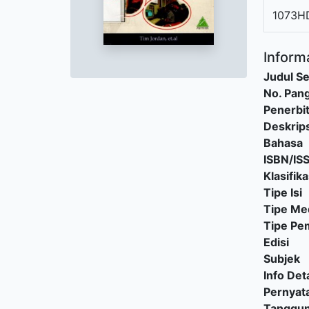
1073H
Informa
Judul Se
No. Pang
Penerbi
Deskrips
Bahasa
ISBN/IS
Klasifika
Tipe Isi
Tipe Me
Tipe P
Edisi
Subjek
Info Deta
Pernyat
Tanggu