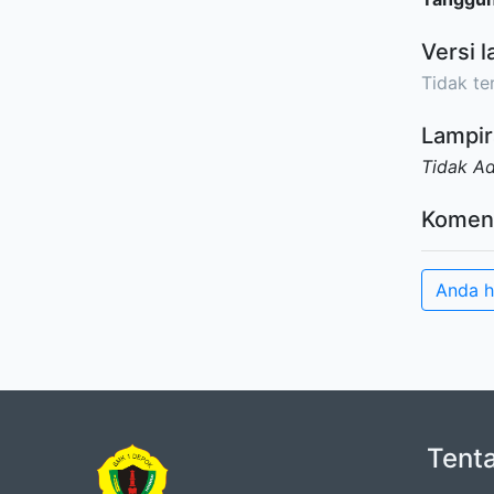
Versi l
Tidak ter
Lampir
Tidak A
Komen
Anda h
Tent