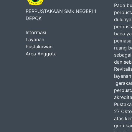
Pada bu
PERPUSTAKAAN SMK NEGERI 1
perpust
DEPOK
dulunya
perpust
Informasi
baca ya
Layanan
pemasan
Pustakawan
ruang 
Area Anggota
sebagai
dan seb
Revital
layanan
gerakan 
perpust
akredit
Pustaka
27 Okto
atas ke
guru ka